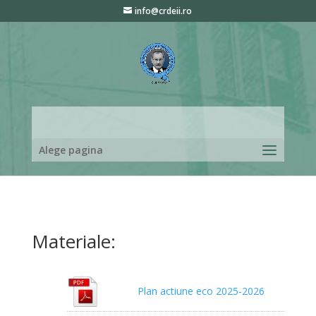
info@crdeii.ro
Alege pagina
Materiale:
Plan actiune eco 2025-2026