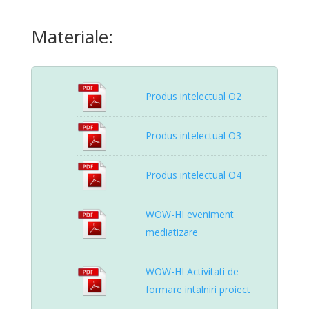
Materiale:
Produs intelectual O2
Produs intelectual O3
Produs intelectual O4
WOW-HI eveniment
mediatizare
WOW-HI Activitati de
formare intalniri proiect