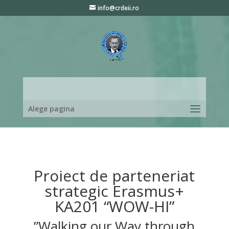
info@crdeii.ro
Alege pagina
Proiect de parteneriat
strategic Erasmus+
KA201 “WOW-HI”
”Walking our Way through