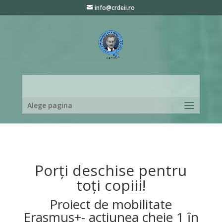
info@crdeii.ro
Alege pagina
Porți deschise pentru
toți copiii!
Proiect de mobilitate
Erasmus+- acțiunea cheie 1 ȋn