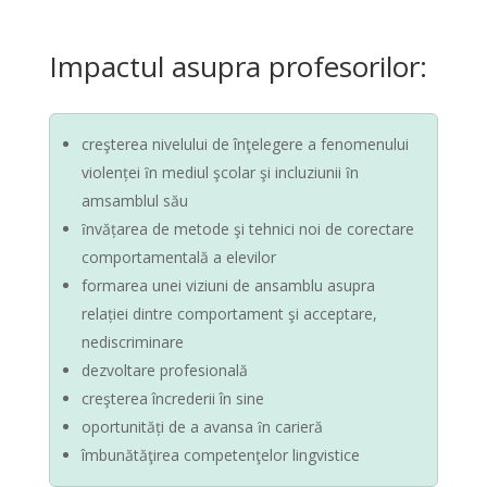
Impactul asupra profesorilor:
creşterea nivelului de înţelegere a fenomenului
violenței ȋn mediul şcolar şi incluziunii ȋn
amsamblul său
ȋnvățarea de metode şi tehnici noi de corectare
comportamentală a elevilor
formarea unei viziuni de ansamblu asupra
relației dintre comportament şi acceptare,
nediscriminare
dezvoltare profesională
creşterea încrederii în sine
oportunități de a avansa ȋn carieră
îmbunătăţirea competenţelor lingvistice