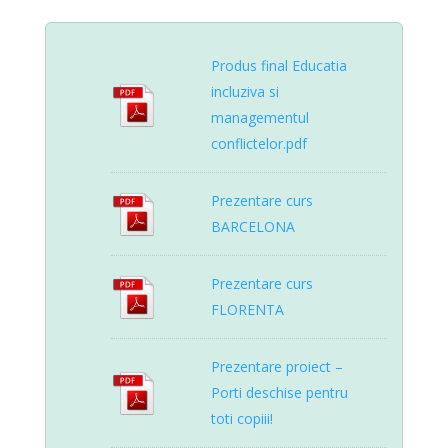
Produs final Educatia
incluziva si
managementul
conflictelor.pdf
Prezentare curs
BARCELONA
Prezentare curs
FLORENTA
Prezentare proiect –
Porti deschise pentru
toti copiii!