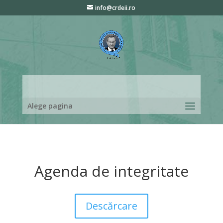
info@crdeii.ro
Alege pagina
Agenda de integritate
Descărcare